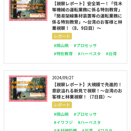
【視察レポート】安全第一！「伐木
等機械の運転業務に係る特別教育」
「簡易架線集材装置等の運転業務に
係る特別教育」～台湾のお客様と林
業視察！（8、9日目）～
レポート
#岡山県
#プロセッサ
#特別教育
#ハーベスタ
#台湾
2024/09/27
【視察レポート】大規模で先進的！
意欲溢れる新見で視察！～台湾のお
客様と林業視察！（7日目）～
レポート
#岡山県
#プロセッサ
#イワフジ
#ハーベスタ
#木材破砕機
#台湾
#ワラタ