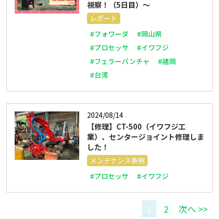
視察！（5日目）～
レポート
#フォワーダ
#岡山県
#プロセッサ
#イワフジ
#フェラーバンチャ
#諸岡
#台湾
2024/08/14
【修理】CT-500（イワフジ工
業）、センタージョイント修理しま
した！
メンテナンス事例
#プロセッサ
#イワフジ
1
2
次へ >>