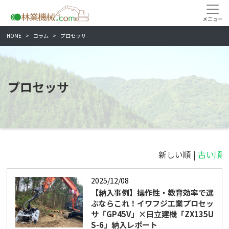
HOME
コラム
プロセッサ
プロセッサ
新しい順 |
古い順
2025/12/08
【納入事例】操作性・教育効率で選
ぶならこれ！イワフジ工業プロセッ
サ「GP45V」×日立建機「ZX135U
S-6」納入レポート