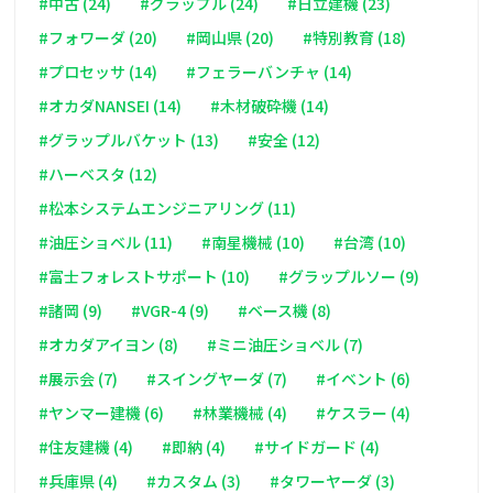
#中古 (24)
#グラップル (24)
#日立建機 (23)
#フォワーダ (20)
#岡山県 (20)
#特別教育 (18)
#プロセッサ (14)
#フェラーバンチャ (14)
#オカダNANSEI (14)
#木材破砕機 (14)
#グラップルバケット (13)
#安全 (12)
#ハーベスタ (12)
#松本システムエンジニアリング (11)
#油圧ショベル (11)
#南星機械 (10)
#台湾 (10)
#富士フォレストサポート (10)
#グラップルソー (9)
#諸岡 (9)
#VGR-4 (9)
#ベース機 (8)
#オカダアイヨン (8)
#ミニ油圧ショベル (7)
#展示会 (7)
#スイングヤーダ (7)
#イベント (6)
#ヤンマー建機 (6)
#林業機械 (4)
#ケスラー (4)
#住友建機 (4)
#即納 (4)
#サイドガード (4)
#兵庫県 (4)
#カスタム (3)
#タワーヤーダ (3)