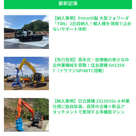
最新記事
【納入事例】Prinoth製 大型フォワーダ
「T8N」2台目納入！輸入機を現場で止め
ないサポート体制
【先行告知】高年式・低稼働の希少な中
古林業機械を買取！住友建機 SH135X-
7（イワフジGPi40TC搭載）
【納入事例】日立建機 ZX135USL-6 林業
仕様に独自架装。良質中古機×新品ア
タッチメントで実現する多機能マシン