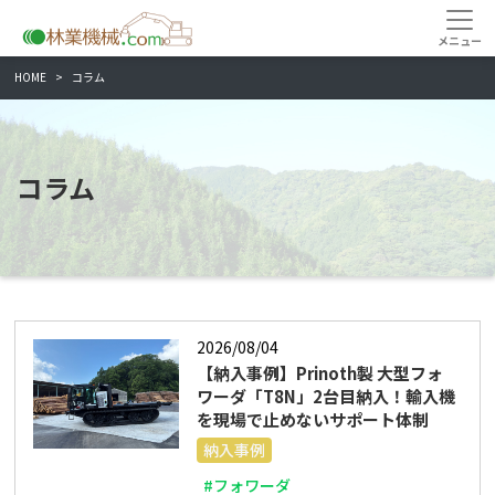
HOME
コラム
コラム
2026/08/04
【納入事例】Prinoth製 大型フォ
ワーダ「T8N」2台目納入！輸入機
を現場で止めないサポート体制
納入事例
#フォワーダ