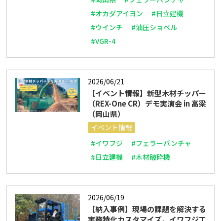
#オカダアイヨン
#日立建機
#ウインチ
#油圧ショベル
#VGR-4
2026/06/21
【イベント情報】新型木材チッパー
（REX-One CR）デモ実演会 in 高梁
（岡山県）
イベント情報
#イワフジ
#フェラーバンチャ
#日立建機
#木材破砕機
2026/06/19
【納入事例】現場の課題を解決する
実務特化カスタマイズ。イワフジ工