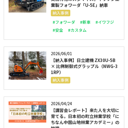
業製フォワーダ「U-5E」納車
納入事例
#フォワーダ
#新車
#イワフジ
#安全
#カスタム
2026/06/01
【納入事例】日立建機 ZX30U-5B
× 比例制御式グラップル（NWG-3
1RP）
納入事例
2026/04/24
【講習会レポート】来た人を大切に
育てる。日本初の町立林業学校「に
ちなん中国山地林業アカデミー」の