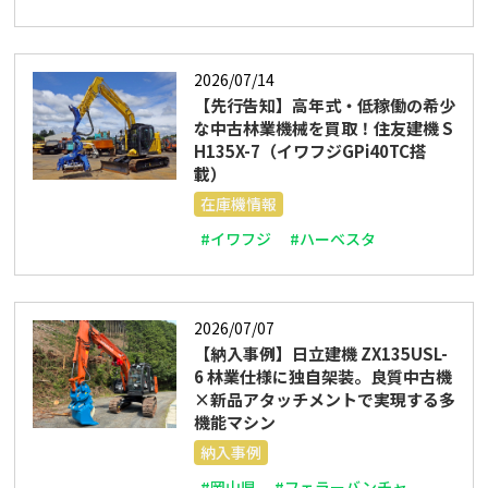
2026/07/14
【先行告知】高年式・低稼働の希少
な中古林業機械を買取！住友建機 S
H135X-7（イワフジGPi40TC搭
載）
在庫機情報
#イワフジ
#ハーベスタ
2026/07/07
【納入事例】日立建機 ZX135USL-
6 林業仕様に独自架装。良質中古機
×新品アタッチメントで実現する多
機能マシン
納入事例
#岡山県
#フェラーバンチャ