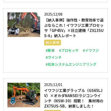
2025/12/08
【納入事例】操作性・教育効率で選
ぶならこれ！イワフジ工業プロセッ
サ「GP45V」×日立建機「ZX135U
S-6」納入レポート
納入事例
#新車
#プロセッサ
#イワフジ
#ウインチ
#松本システムエンジニアリング
2025/12/01
イワフジ工業グラップル（GS65LJ
V）×オカダNANSEIラジコンウイ
ンチ（NSW-30）搭載！ 集材用の
ZX75US-5B、納車しました！