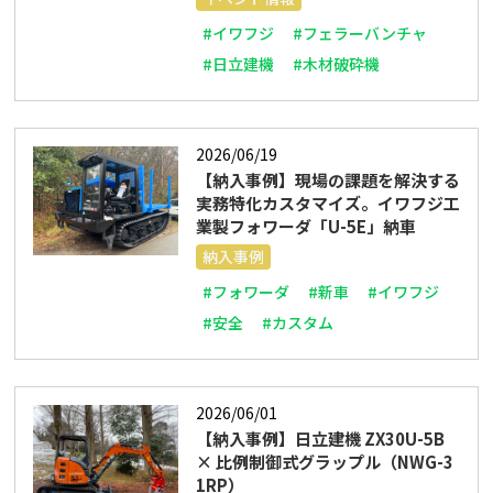
#イワフジ
#フェラーバンチャ
#日立建機
#木材破砕機
2026/06/19
【納入事例】現場の課題を解決する
実務特化カスタマイズ。イワフジ工
業製フォワーダ「U-5E」納車
納入事例
#フォワーダ
#新車
#イワフジ
#安全
#カスタム
2026/06/01
【納入事例】日立建機 ZX30U-5B
× 比例制御式グラップル（NWG-3
1RP）