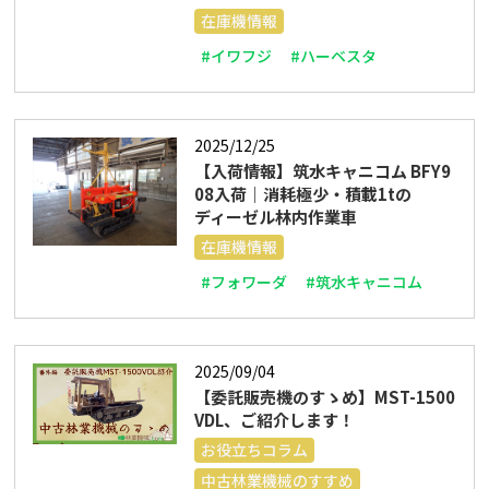
在庫機情報
#イワフジ
#ハーベスタ
2025/12/25
【入荷情報】筑水キャニコム BFY9
08入荷｜消耗極少・積載1tの
ディーゼル林内作業車
在庫機情報
#フォワーダ
#筑水キャニコム
2025/09/04
【委託販売機のすゝめ】MST-1500
VDL、ご紹介します！
お役立ちコラム
中古林業機械のすすめ