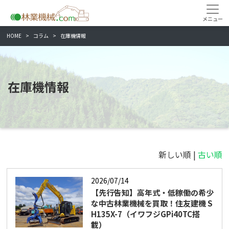
HOME
コラム
在庫機情報
在庫機情報
新しい順 |
古い順
2026/07/14
【先行告知】高年式・低稼働の希少
な中古林業機械を買取！住友建機 S
H135X-7（イワフジGPi40TC搭
載）