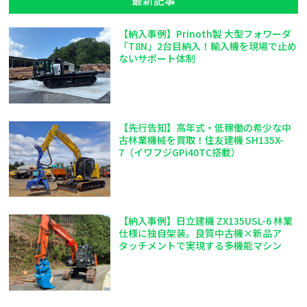
最新記事
【納入事例】Prinoth製 大型フォワーダ
「T8N」2台目納入！輸入機を現場で止め
ないサポート体制
【先行告知】高年式・低稼働の希少な中
古林業機械を買取！住友建機 SH135X-
7（イワフジGPi40TC搭載）
【納入事例】日立建機 ZX135USL-6 林業
仕様に独自架装。良質中古機×新品ア
タッチメントで実現する多機能マシン