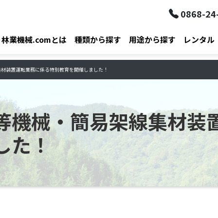
0868-24
林業機械.comとは
種類から探す
用途から探す
レンタル
集材装置運転業務に係る特別教育を開催しました！
等機械・簡易架線集材装
した！