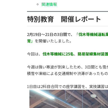
関連情報
特別教育 開催レポート
2月19日～21日の3日間で、
「
伐木等機械運転
育
」
を開催いたしました。
今回は、
伐木等機械に25名
、
簡易架線集材装置
今週は強い寒波が到来したため、3日間とも雪
積雪や凍結による交通規制や渋滞があったもの
1日目は2科目合同での座学講習を、実技講習