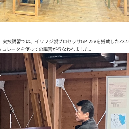
」
実技講習では、イワフジ製プロセッサGP-25Vを搭載したZX75
シミュレータを使っての講習が行なわれました。