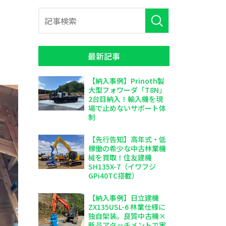
最新記事
【納入事例】Prinoth製
大型フォワーダ「T8N」
2台目納入！輸入機を現
場で止めないサポート体
制
【先行告知】高年式・低
稼働の希少な中古林業機
械を買取！住友建機
SH135X-7（イワフジ
GPi40TC搭載）
【納入事例】日立建機
ZX135USL-6 林業仕様に
独自架装。良質中古機×
新品アタッチメントで実