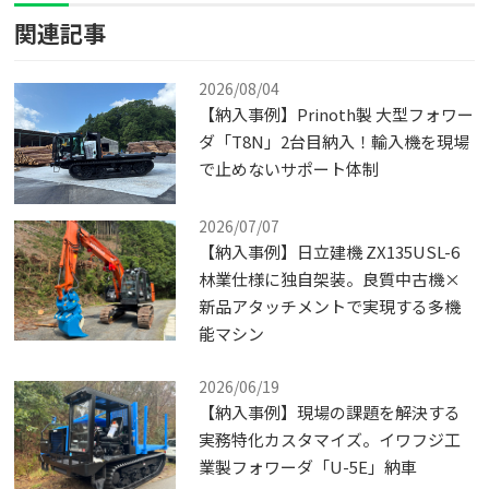
関連記事
2026/08/04
【納入事例】Prinoth製 大型フォワー
ダ「T8N」2台目納入！輸入機を現場
で止めないサポート体制
2026/07/07
【納入事例】日立建機 ZX135USL-6
林業仕様に独自架装。良質中古機×
新品アタッチメントで実現する多機
能マシン
2026/06/19
【納入事例】現場の課題を解決する
実務特化カスタマイズ。イワフジ工
業製フォワーダ「U-5E」納車