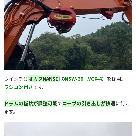
ウインチは
オカダNANSEI
の
NSW-30（VGR-4）
を採用。
ラジコン付き
です。
ドラムの抵抗が調整可能
で
ロープの引き出しが快適
に行え
ます。