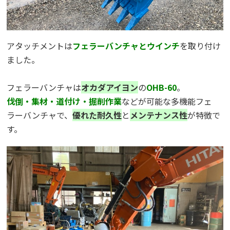
アタッチメントは
フェラーバンチャとウインチ
を取り付け
ました。
フェラーバンチャは
オカダアイヨン
の
OHB-60
。
伐倒・集材・道付け・掘削作業
などが可能な多機能フェ
ラーバンチャで、
優れた耐久性
と
メンテナンス性
が特徴で
す。