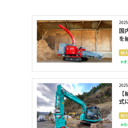
2025
国
を
納
#
2025
【
式
納
#中