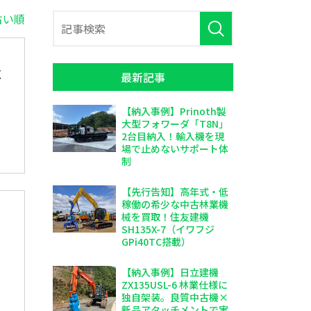
古い順
C
最新記事
【納入事例】Prinoth製
大型フォワーダ「T8N」
2台目納入！輸入機を現
場で止めないサポート体
制
【先行告知】高年式・低
稼働の希少な中古林業機
械を買取！住友建機
SH135X-7（イワフジ
GPi40TC搭載）
【納入事例】日立建機
ZX135USL-6 林業仕様に
独自架装。良質中古機×
新品アタッチメントで実