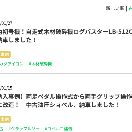
新しい順 |
/01/27
内初号機！自走式木材破砕機ログバスターLB-512
納車しました！
入事例
オカダアイヨン
#木材破砕機
/01/15
納入事例】両足ペダル操作式から両手グリップ操作
に改造！ 中古油圧ショベル、納車しました！
入事例
古
#グラップルソー
#コベルコ建機