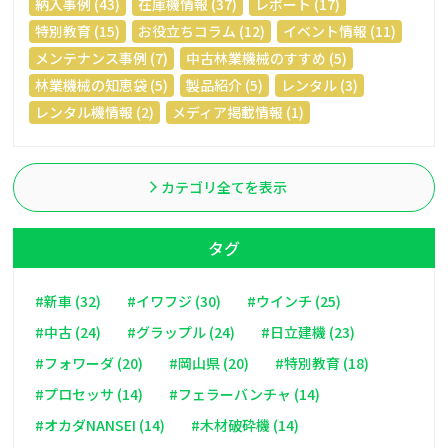
納入事例 (43)
在庫機情報 (37)
レポート (17)
特別教育 (15)
お役立ちコラム (12)
イベント情報 (11)
メンテナンス事例 (7)
中古林業機械のすすめ (5)
林業機械の知恵袋 (5)
製品紹介 (5)
レンタル (3)
レンタル機情報 (2)
メディア掲載情報 (1)
カテゴリ全てを表示
タグ
#新車 (32)
#イワフジ (30)
#ウインチ (25)
#中古 (24)
#グラップル (24)
#日立建機 (23)
#フォワーダ (20)
#岡山県 (20)
#特別教育 (18)
#プロセッサ (14)
#フェラーバンチャ (14)
#オカダNANSEI (14)
#木材破砕機 (14)