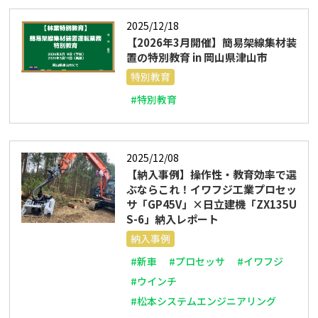
2025/12/18
【2026年3月開催】簡易架線集材装
置の特別教育 in 岡山県津山市
特別教育
#特別教育
2025/12/08
【納入事例】操作性・教育効率で選
ぶならこれ！イワフジ工業プロセッ
サ「GP45V」×日立建機「ZX135U
S-6」納入レポート
納入事例
#新車
#プロセッサ
#イワフジ
#ウインチ
#松本システムエンジニアリング