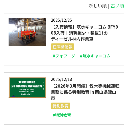
新しい順 |
古い順
2025/12/25
【入荷情報】筑水キャニコム BFY9
08入荷｜消耗極少・積載1tの
ディーゼル林内作業車
在庫機情報
#フォワーダ
#筑水キャニコム
2025/12/18
【2026年3月開催】伐木等機械運転
業務に係る特別教育 in 岡山県津山
市
特別教育
#特別教育