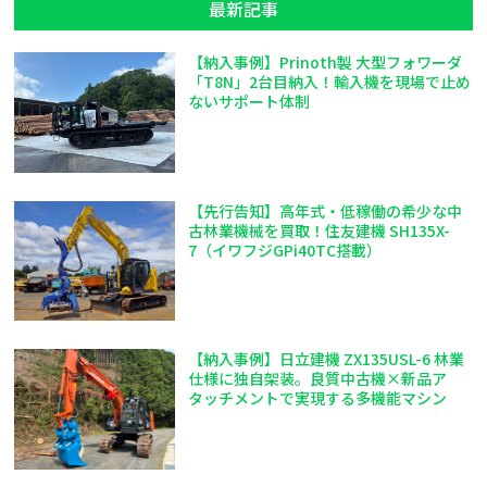
最新記事
【納入事例】Prinoth製 大型フォワーダ
「T8N」2台目納入！輸入機を現場で止め
ないサポート体制
【先行告知】高年式・低稼働の希少な中
古林業機械を買取！住友建機 SH135X-
7（イワフジGPi40TC搭載）
【納入事例】日立建機 ZX135USL-6 林業
仕様に独自架装。良質中古機×新品ア
タッチメントで実現する多機能マシン